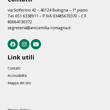
via Solferino 42 – 40124 Bologna – 1° piano
Tel. 051 6338911 – P.IVA 03485670370 – C.F.
80064130372
segreteria@anci.emilia-romagna.it
Link utili
Contatti
Accessibilità
Mappa del sito
Privacy Policy