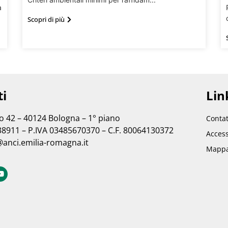
a
Scopri di più
ti
Link
no 42 – 40124 Bologna – 1° piano
Contat
38911 – P.IVA 03485670370 – C.F. 80064130372
Access
@anci.emilia-romagna.it
Mappa 