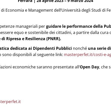
Ferrara | 28 aprile 2023 – 9 marzo 2024
to di Economia e Management dell’Università degli Studi di F
mpetenze manageriali per
guidare le performance della Pu
sere equo e sostenibile dei cittadini, a partire dalla cura d
e di Ripresa e Resilienza (PNRR).
stica dedicata ai Dipendenti Pubblici
nonché
una serie di
o sono disponibili al seguente link:
masterperfet.it/costi-e-a
olazioni economiche saranno presentate all’
Open Day
, che 
erperfet.it