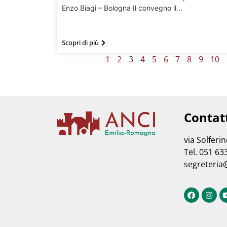
Enzo Biagi – Bologna Il convegno il...
Scopri di più
1
2
3
4
5
6
7
8
9
10
Contat
via Solferi
Tel. 051 63
segreteria