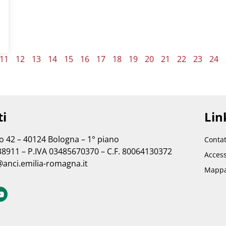
11
12
13
14
15
16
17
18
19
20
21
22
23
24
ti
Link
no 42 – 40124 Bologna – 1° piano
Contat
38911 – P.IVA 03485670370 – C.F. 80064130372
Access
@anci.emilia-romagna.it
Mappa 