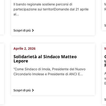
Il bando regionale sostiene percorsi di
M
partecipazione sui territoriDomande dal 21 aprile
R
al...
S
Scopri di più
Aprile 2, 2026
Solidarietà al Sindaco Matteo
Lepore
“Come Sindaco di Imola, Presidente del Nuovo
A
Circondario Imolese e Presidente di ANCI E...
s
E
Scopri di più
S