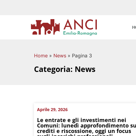
H
Home
»
News
»
Pagina 3
Categoria: News
Aprile 29, 2026
Le entrate e gli investimenti nei
Comuni: lunedì approfondimento s
crediti e riscossione, oggi un focus