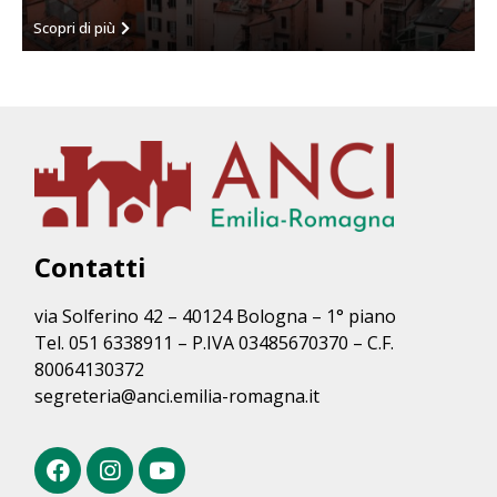
Scopri di più
Contatti
via Solferino 42 – 40124 Bologna – 1° piano
Tel. 051 6338911 – P.IVA 03485670370 – C.F.
80064130372
segreteria@anci.emilia-romagna.it