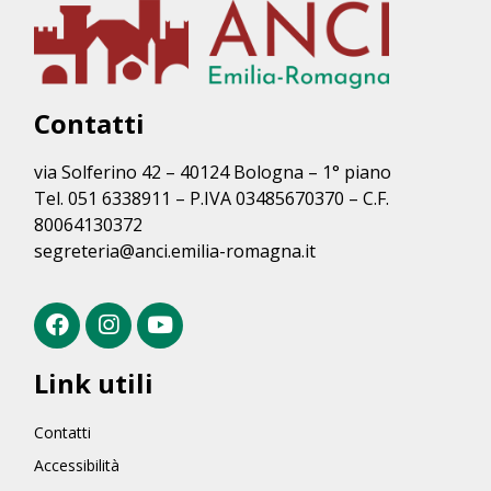
Contatti
via Solferino 42 – 40124 Bologna – 1° piano
Tel. 051 6338911 – P.IVA 03485670370 – C.F.
80064130372
segreteria@anci.emilia-romagna.it
Link utili
Contatti
Accessibilità