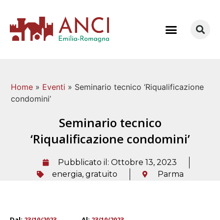
COME LAVORIAMO
Home
»
Eventi
»
Seminario tecnico ‘Riqualificazione
condomini’
Seminario tecnico
‘Riqualificazione condomini’
Pubblicato il:
Ottobre 13, 2023
energia
,
gratuito
Parma
Dal:
23/10/2023
Al:
23/10/2023