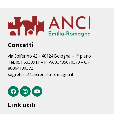
Contatti
via Solferino 42 – 40124 Bologna – 1° piano
Tel. 051 6338911 – P.IVA 03485670370 – C.F.
80064130372
segreteria@anci.emilia-romagna.it
Link utili