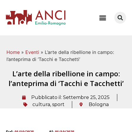
COME LAVORIAMO
Home
»
Eventi
»
L’arte della ribellione in campo:
l’anteprima di ‘Tacchi e Tacchetti’
L’arte della ribellione in campo:
l’anteprima di ‘Tacchi e Tacchetti’
Pubblicato il:
Settembre 25, 2025
cultura
,
sport
Bologna
Dal:
01/10/2025
Al:
01/10/2025