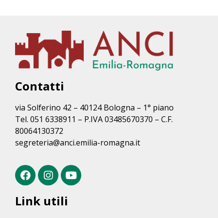
Contatti
via Solferino 42 – 40124 Bologna – 1° piano
Tel. 051 6338911 – P.IVA 03485670370 – C.F.
80064130372
segreteria@anci.emilia-romagna.it
Link utili