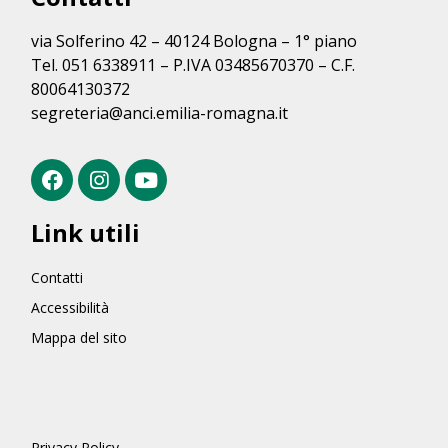
via Solferino 42 – 40124 Bologna – 1° piano
Tel. 051 6338911 – P.IVA 03485670370 – C.F.
80064130372
segreteria@anci.emilia-romagna.it
Link utili
Contatti
Accessibilità
Mappa del sito
Privacy Policy