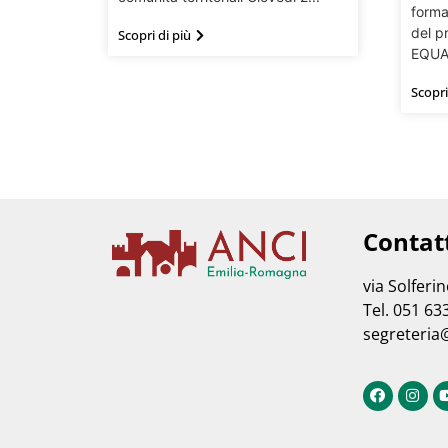
forma
del p
Scopri di più
EQUAL
Scopri
Contat
via Solferi
Tel. 051 63
segreteria