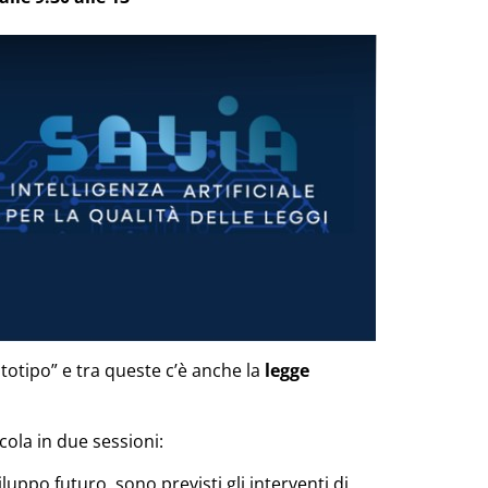
ototipo” e tra queste c’è anche la
legge
icola in due sessioni:
iluppo futuro, sono previsti gli interventi di