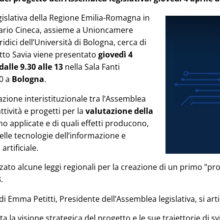
egislativa della Regione Emilia-Romagna in
itario Cineca, assieme a Unioncamere
dici dell’Università di Bologna, cerca di
tto Savia viene presentato
giovedì 4
dalle 9.30 alle 13
nella Sala Fanti
50 a
Bologna
.
azione interistituzionale tra l’Assemblea
ttività e progetti per la
valutazione della
no applicate e di quali effetti producono,
elle tecnologie dell’informazione e
artificiale.
izzato alcune leggi regionali per la creazione di un primo ”pr
.
 di Emma Petitti, Presidente dell’Assemblea legislativa, si art
a la visione strategica del progetto e le sue traiettorie di sv