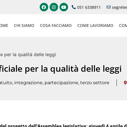
051 6338911
segrete
OME
CHI SIAMO
COSA FACCIAMO
COME LAVORIAMO
COM
le per la qualità delle leggi
ficiale per la qualità delle leggi
atuito
,
integrazione
,
partecipazione
,
terzo settore
el progetto dell’Assemblea legislativa: giovedì 4 aprile da