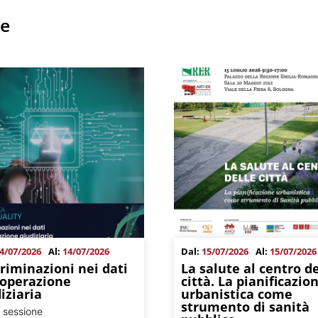
he
4/07/2026
Al:
14/07/2026
Dal:
15/07/2026
Al:
15/07/2026
riminazioni nei dati
La salute al centro de
ooperazione
città. La pianificazio
iziaria
urbanistica come
strumento di sanità
 sessione