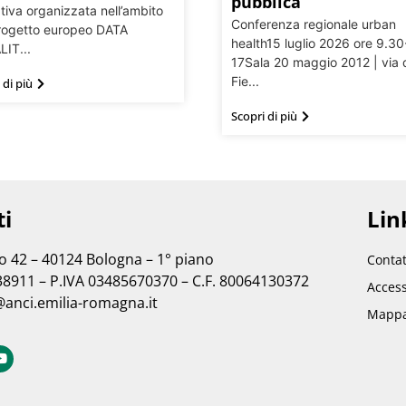
pubblica
tiva organizzata nell’ambito
Conferenza regionale urban
rogetto europeo DATA
health15 luglio 2026 ore 9.30
IT...
17Sala 20 maggio 2012 | via 
Fie...
 di più
Scopri di più
ti
Link
no 42 – 40124 Bologna – 1° piano
Contat
38911 – P.IVA 03485670370 – C.F. 80064130372
Access
@anci.emilia-romagna.it
Mappa 