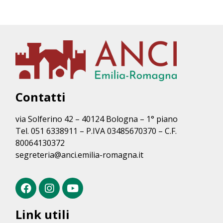
Contatti
via Solferino 42 – 40124 Bologna – 1° piano
Tel. 051 6338911 – P.IVA 03485670370 – C.F.
80064130372
segreteria@anci.emilia-romagna.it
Link utili