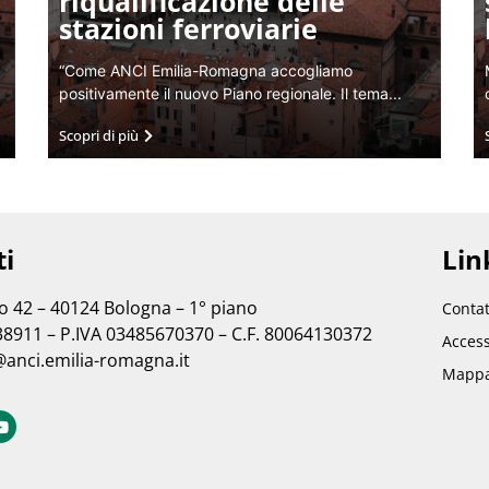
riqualificazione delle
stazioni ferroviarie
“Come ANCI Emilia-Romagna accogliamo
positivamente il nuovo Piano regionale. Il tema...
Scopri di più
ti
Link
no 42 – 40124 Bologna – 1° piano
Contat
38911 – P.IVA 03485670370 – C.F. 80064130372
Access
@anci.emilia-romagna.it
Mappa 