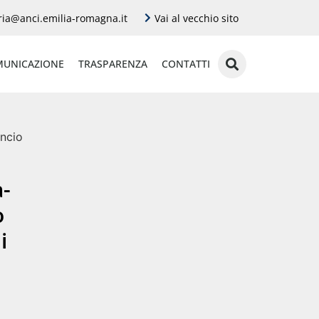
ria@anci.emilia-romagna.it
Vai al vecchio sito
UNICAZIONE
TRASPARENZA
CONTATTI
ancio
a-
o
i