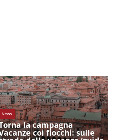
News
Torna la campagna
Vacanze coi fiocchi: sulle