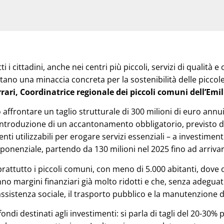
tti i cittadini, anche nei centri più piccoli, servizi di qualità 
tano una minaccia concreta per la sostenibilità delle piccole
rari, Coordinatrice regionale dei piccoli comuni dell’Em
 affrontare un taglio strutturale di 300 milioni di euro annui 
introduzione di un accantonamento obbligatorio, previsto da
ti utilizzabili per erogare servizi essenziali – a investiment
nenziale, partendo da 130 milioni nel 2025 fino ad arrivare
rattutto i piccoli comuni, con meno di 5.000 abitanti, dove o
o margini finanziari già molto ridotti e che, senza adeguat
l’assistenza sociale, il trasporto pubblico e la manutenzione d
ondi destinati agli investimenti: si parla di tagli del 20-30% 