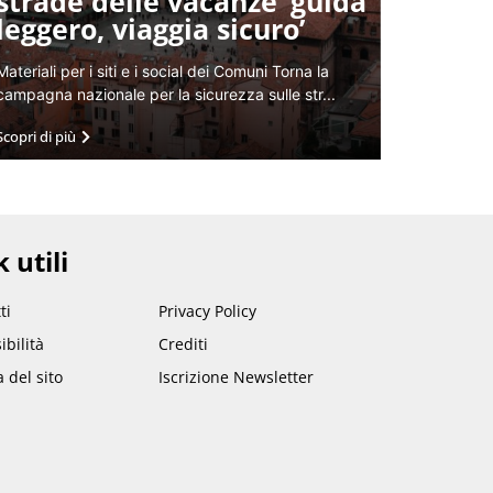
strade delle vacanze ‘guida
leggero, viaggia sicuro’
Materiali per i siti e i social dei Comuni Torna la
campagna nazionale per la sicurezza sulle str...
Scopri di più
 utili
ti
Privacy Policy
ibilità
Crediti
del sito
Iscrizione Newsletter