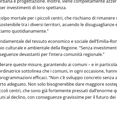
bana e progettazione. Inoltre, viene completamente azzerat
per investimenti di loro spettanza.
colpo mortale per i piccoli centri, che rischiano di rimanere
ostenibile tra i diversi territori, acuendo le disuguaglianze e
tiamo quotidianamente.”
ondamentale del tessuto economico e sociale dell’Emilia-R
monio culturale e ambientale della Regione. “Senza investime
nseguenze devastanti per l’intera comunità regionale.”
derare queste misure, garantendo ai comuni – e in particolare
oordinatrice sottolinea che i comuni, in ogni occasione, hanno
 e programmazioni efficaci. “Non c’è sviluppo concreto senza
pporto adeguato. Non solo bisognerebbe dare maggiore sost
 piccoli centri, che sono già fortemente pressati dall’enorme 
uni al declino, con conseguenze gravissime per il futuro dei t