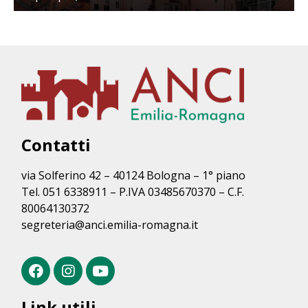
Contatti
via Solferino 42 – 40124 Bologna – 1° piano
Tel. 051 6338911 – P.IVA 03485670370 – C.F.
80064130372
segreteria@anci.emilia-romagna.it
Link utili