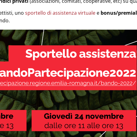
ridici privati
(associazioni, comitati, cooperative, etc) su qu
ettisti, uno
sportello di assistenza virtuale
e
bonus/premial
ando.