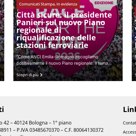
Comunicati Stampa
,
In evidenza
Città sicure: il presidente
Panieri sul nuovo Piano
regionale di
riqualificazione delle
stazioni ferroviarie
“Come ANCI Emilia-Romagna accogliamo
positivamente il nuovo Piano regionale. Il tema...
Scopri di più
ti
Link
no 42 – 40124 Bologna – 1° piano
Contat
38911 – P.IVA 03485670370 – C.F. 80064130372
Access