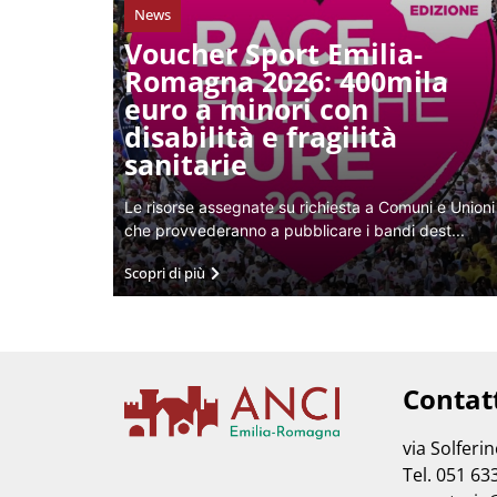
News
Voucher Sport Emilia-
Romagna 2026: 400mila
euro a minori con
disabilità e fragilità
sanitarie
Le risorse assegnate su richiesta a Comuni e Unioni
che provvederanno a pubblicare i bandi dest...
Scopri di più
Contat
via Solferi
Tel. 051 63