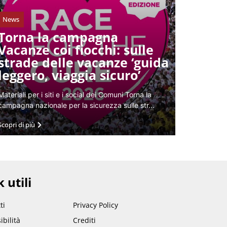
News
Torna la campagna
Vacanze coi fiocchi: sulle
strade delle vacanze ‘guida
leggero, viaggia sicuro’
Materiali per i siti e i social dei Comuni Torna la
campagna nazionale per la sicurezza sulle str...
Scopri di più
 utili
ti
Privacy Policy
ibilità
Crediti