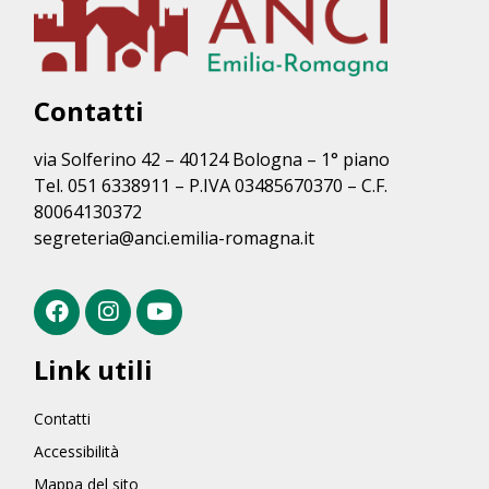
Contatti
via Solferino 42 – 40124 Bologna – 1° piano
Tel. 051 6338911 – P.IVA 03485670370 – C.F.
80064130372
segreteria@anci.emilia-romagna.it
Link utili
Contatti
Accessibilità
Mappa del sito