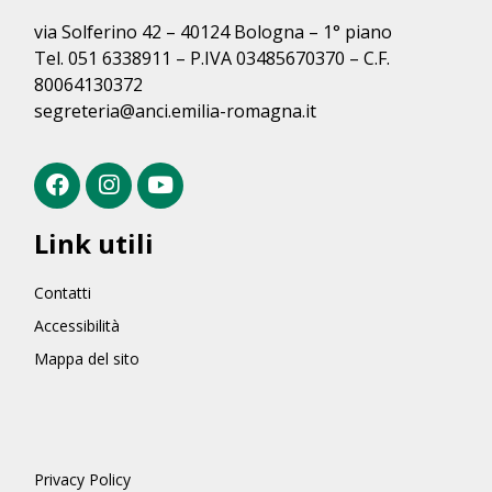
via Solferino 42 – 40124 Bologna – 1° piano
Tel. 051 6338911 – P.IVA 03485670370 – C.F.
80064130372
segreteria@anci.emilia-romagna.it
Link utili
Contatti
Accessibilità
Mappa del sito
Privacy Policy