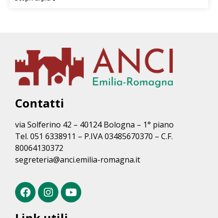
Contatti
via Solferino 42 – 40124 Bologna – 1° piano
Tel. 051 6338911 – P.IVA 03485670370 – C.F.
80064130372
segreteria@anci.emilia-romagna.it
Link utili