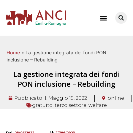
COME LAVORIAMO
Home
»
La gestione integrata dei fondi PON
inclusione – Rebuilding
La gestione integrata dei fondi
PON inclusione – Rebuilding
Pubblicato il:
Maggio 19, 2022
online
gratuito
,
terzo settore
,
welfare
Dal:
28/06/2022
Al:
27/06/2023