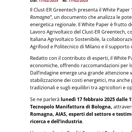
Dal:
17/02/2025
Al:
17/02/2025
Il Clust-ER Greentech presenta il White Paper
Romagna”
, un documento che analizza le potenz
energetica regionale. Il White Paper è frutto 
Lavoro Agrivoltaico del Clust-ER Greentech, co
Italiana Agrivoltaico Sostenibile, la collabor
Agrifood e Politecnico di Milano e il support
Redatto con il contributo di esperti, il White 
economiche, offrendo raccomandazioni per lo s
Dall’indagine emerge una grande attenzione ver
stabilizzazione dei costi energetici, ma anche
tradizionali e sugli equilibri tra agricoltori e o
Se ne parlerà
lunedì 17 febbraio 2025 dalle 15
Tecnopolo Manifattura di Bologna,
attravers
Romagna, AIAS, esperti del settore e testim
ricerca e dell’industria
.