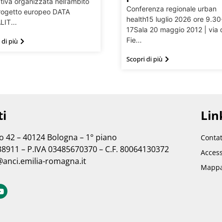
tiva organizzata nell’ambito
Conferenza regionale urban
rogetto europeo DATA
health15 luglio 2026 ore 9.30
IT...
17Sala 20 maggio 2012 | via 
Fie...
 di più
Scopri di più
ti
Link
no 42 – 40124 Bologna – 1° piano
Contat
38911 – P.IVA 03485670370 – C.F. 80064130372
Access
@anci.emilia-romagna.it
Mappa 