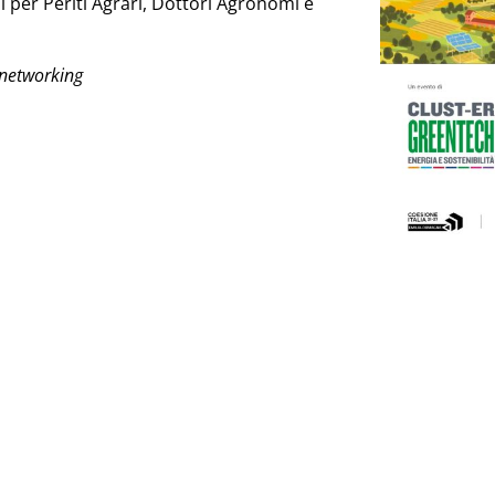
li per Periti Agrari, Dottori Agronomi e
i networking