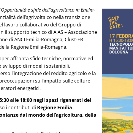
“Opportunità e sfide dell’agrivoltaico in Emilia-
ialità dell’agrivoltaico nella transizione
del lavoro collaborativo del Gruppo di
n il supporto tecnico di AIAS – Associazione
azione di ANCI Emilia-Romagna, Clust-ER
o della Regione Emilia-Romagna.
Paper affronta sfide tecniche, normative ed
viluppo di modelli sostenibili.
so l’integrazione del reddito agricolo e la
 preoccupazioni sull’impatto sulle colture
peratori energetici.
:30 alle 18:00 negli spazi rigenerati del
o i contributi di
Regione Emilia-
onianze dal mondo dell’agricoltura, della