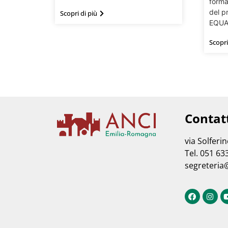
forma
del p
Scopri di più
EQUAL
Scopri
Contat
via Solferi
Tel. 051 63
segreteria