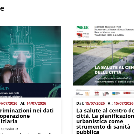
he
4/07/2026
Al:
14/07/2026
Dal:
15/07/2026
Al:
15/07/2026
riminazioni nei dati
La salute al centro de
ooperazione
città. La pianificazio
iziaria
urbanistica come
strumento di sanità
 sessione
pubblica