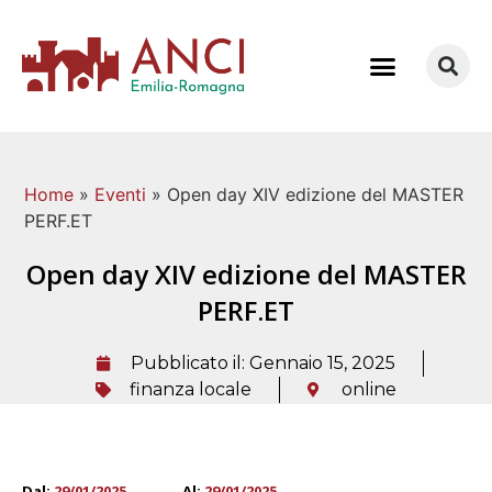
COME LAVORIAMO
Home
»
Eventi
»
Open day XIV edizione del MASTER
PERF.ET
Open day XIV edizione del MASTER
PERF.ET
Pubblicato il:
Gennaio 15, 2025
finanza locale
online
Dal:
29/01/2025
Al:
29/01/2025