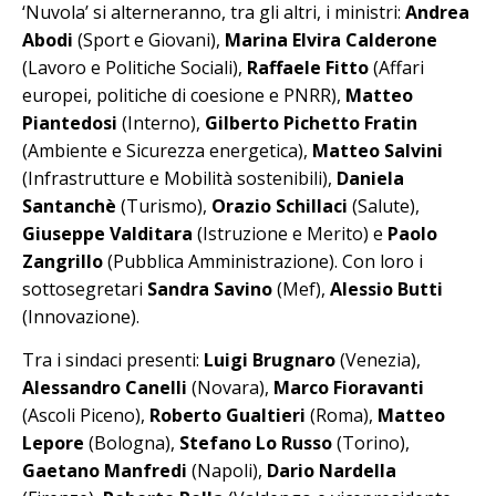
‘Nuvola’ si alterneranno, tra gli altri, i ministri:
Andrea
Abodi
(Sport e Giovani),
Marina Elvira Calderone
(Lavoro e Politiche Sociali),
Raffaele Fitto
(Affari
europei, politiche di coesione e PNRR),
Matteo
Piantedosi
(Interno),
Gilberto Pichetto Fratin
(Ambiente e Sicurezza energetica),
Matteo Salvini
(Infrastrutture e Mobilità sostenibili),
Daniela
Santanchè
(Turismo),
Orazio Schillaci
(Salute),
Giuseppe Valditara
(Istruzione e Merito) e
Paolo
Zangrillo
(Pubblica Amministrazione). Con loro i
sottosegretari
Sandra Savino
(Mef),
Alessio Butti
(Innovazione).
Tra i sindaci presenti:
Luigi Brugnaro
(Venezia),
Alessandro Canelli
(Novara),
Marco Fioravanti
(Ascoli Piceno),
Roberto Gualtieri
(Roma),
Matteo
Lepore
(Bologna),
Stefano Lo Russo
(Torino),
Gaetano Manfredi
(Napoli),
Dario Nardella