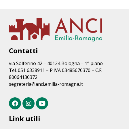
Contatti
via Solferino 42 – 40124 Bologna – 1° piano
Tel. 051 6338911 – P.IVA 03485670370 – C.F.
80064130372
segreteria@anci.emilia-romagna.it
Link utili