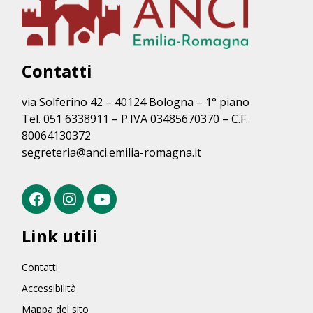
Contatti
via Solferino 42 – 40124 Bologna – 1° piano
Tel. 051 6338911 – P.IVA 03485670370 – C.F.
80064130372
segreteria@anci.emilia-romagna.it
Link utili
Contatti
Accessibilità
Mappa del sito