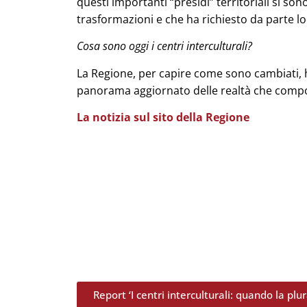
questi importanti “presidi” territoriali si s
trasformazioni e che ha richie­sto da parte 
Cosa sono oggi i centri interculturali?
La Regione, per capire come sono cambiati, 
panorama aggiornato delle realtà che com
La notizia sul sito della Regione
Report ‘I centri interculturali: quando la plur