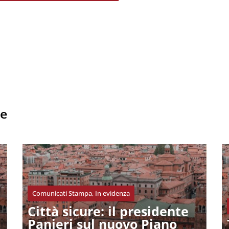
he
Comunicati Stampa
,
In evidenza
Città sicure: il presidente
Panieri sul nuovo Piano