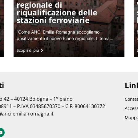
regionale di
riqualificazione delle
stazioni ferroviarie
“Come ANCI Emilia-Romagna accogliamo
positivamente il nuovo Piano regionale. Il tema...
Scopri di più
ti
Link
no 42 – 40124 Bologna – 1° piano
Contat
38911 – P.IVA 03485670370 – C.F. 80064130372
Access
@anci.emilia-romagna.it
Mappa 