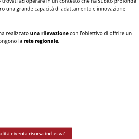
ono trovati ad operare in un contesto che ha subito profonde
loro una grande capacità di adattamento e innovazione.
ha realizzato
una rilevazione
con l’obiet­tivo di offrire un
pongono la
rete regionale
.
alità diventa risorsa inclusiva’