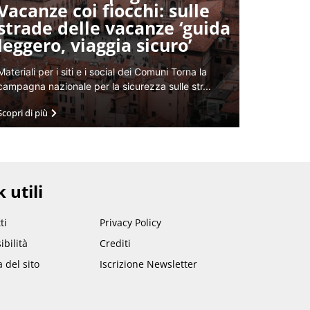
Vacanze coi fiocchi: sulle
strade delle vacanze ‘guida
leggero, viaggia sicuro’
Materiali per i siti e i social dei Comuni Torna la
campagna nazionale per la sicurezza sulle str...
Scopri di più
 utili
ti
Privacy Policy
ibilità
Crediti
del sito
Iscrizione Newsletter