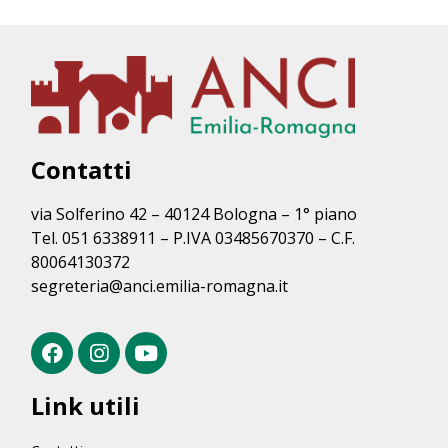
Contatti
via Solferino 42 – 40124 Bologna – 1° piano
Tel. 051 6338911 – P.IVA 03485670370 – C.F.
80064130372
segreteria@anci.emilia-romagna.it
Link utili