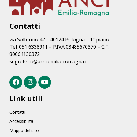
Contatti
via Solferino 42 – 40124 Bologna – 1° piano
Tel. 051 6338911 – P.IVA 03485670370 – C.F.
80064130372
segreteria@anci.emilia-romagna.it
Link utili
Contatti
Accessibilità
Mappa del sito