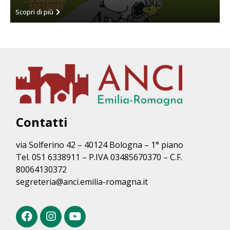
Scopri di più
Contatti
via Solferino 42 – 40124 Bologna – 1° piano
Tel. 051 6338911 – P.IVA 03485670370 – C.F.
80064130372
segreteria@anci.emilia-romagna.it